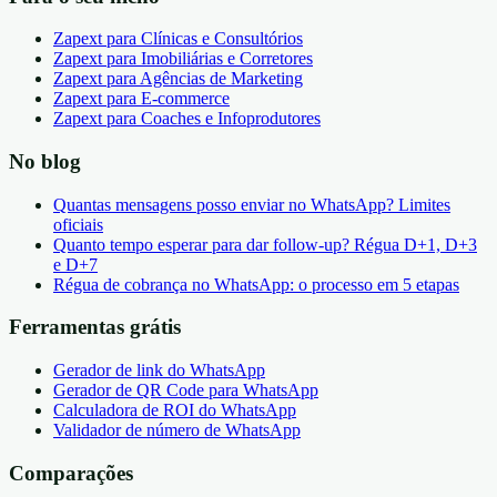
Zapext para Clínicas e Consultórios
Zapext para Imobiliárias e Corretores
Zapext para Agências de Marketing
Zapext para E-commerce
Zapext para Coaches e Infoprodutores
No blog
Quantas mensagens posso enviar no WhatsApp? Limites
oficiais
Quanto tempo esperar para dar follow-up? Régua D+1, D+3
e D+7
Régua de cobrança no WhatsApp: o processo em 5 etapas
Ferramentas grátis
Gerador de link do WhatsApp
Gerador de QR Code para WhatsApp
Calculadora de ROI do WhatsApp
Validador de número de WhatsApp
Comparações