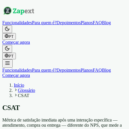
Funcionalidades
Para quem é?
Depoimentos
Planos
FAQ
Blog
PT
Começar agora
PT
Funcionalidades
Para quem é?
Depoimentos
Planos
FAQ
Blog
Começar agora
Início
Glossário
CSAT
CSAT
Métrica de satisfação imediata após uma interação específica —
atendimento, compra ou entrega — diferente do NPS, que mede a