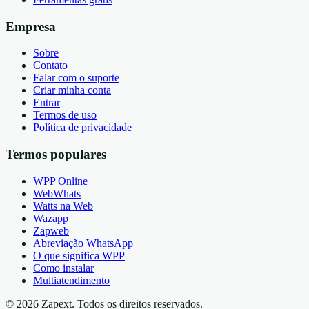
Empresa
Sobre
Contato
Falar com o suporte
Criar minha conta
Entrar
Termos de uso
Política de privacidade
Termos populares
WPP Online
WebWhats
Watts na Web
Wazapp
Zapweb
Abreviação WhatsApp
O que significa WPP
Como instalar
Multiatendimento
© 2026 Zapext. Todos os direitos reservados.