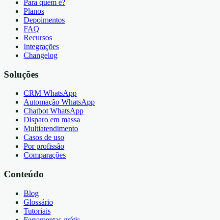
Para quem é?
Planos
Depoimentos
FAQ
Recursos
Integrações
Changelog
Soluções
CRM WhatsApp
Automação WhatsApp
Chatbot WhatsApp
Disparo em massa
Multiatendimento
Casos de uso
Por profissão
Comparações
Conteúdo
Blog
Glossário
Tutoriais
Ferramentas grátis