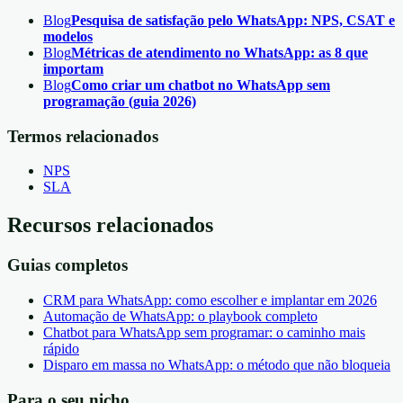
Blog
Pesquisa de satisfação pelo WhatsApp: NPS, CSAT e
modelos
Blog
Métricas de atendimento no WhatsApp: as 8 que
importam
Blog
Como criar um chatbot no WhatsApp sem
programação (guia 2026)
Termos relacionados
NPS
SLA
Recursos relacionados
Guias completos
CRM para WhatsApp: como escolher e implantar em 2026
Automação de WhatsApp: o playbook completo
Chatbot para WhatsApp sem programar: o caminho mais
rápido
Disparo em massa no WhatsApp: o método que não bloqueia
Para o seu nicho