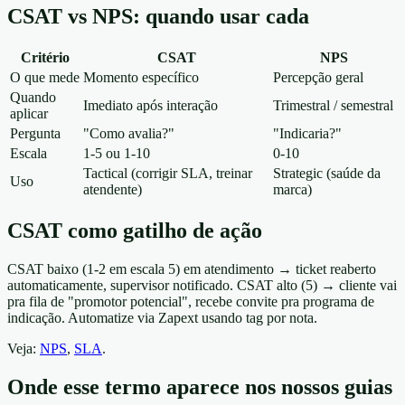
CSAT vs NPS: quando usar cada
Critério
CSAT
NPS
O que mede
Momento específico
Percepção geral
Quando
Imediato após interação
Trimestral / semestral
aplicar
Pergunta
"Como avalia?"
"Indicaria?"
Escala
1-5 ou 1-10
0-10
Tactical (corrigir SLA, treinar
Strategic (saúde da
Uso
atendente)
marca)
CSAT como gatilho de ação
CSAT baixo (1-2 em escala 5) em atendimento → ticket reaberto
automaticamente, supervisor notificado. CSAT alto (5) → cliente vai
pra fila de "promotor potencial", recebe convite pra programa de
indicação. Automatize via Zapext usando tag por nota.
Veja:
NPS
,
SLA
.
Onde esse termo aparece nos nossos guias