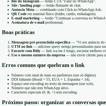
Bio do Instagram
— botão CTA "Falar no WhatsApp".
Site / landing page
— botão flutuante de chat.
Anúncio Meta
— combinado com Click-to-WhatsApp Ads.
QR Code
em material físico (folder, cartão, embalagem).
E-mail marketing
— botão "Continuar a conversa no WhatsA
Assinatura de e-mail
profissional.
Boas práticas
Mensagem pré-preenchida específica
— "Vi seu anúncio do c
UTM no link
— adicione query strings personalizadas para ras
Encurte com Bitly
— link wa.me é longo, encurtar melhora visu
Use o mesmo número da empresa
— não envie cliente para 
Erros comuns que quebram o link
Número com sinal de mais ou parênteses (use só dígitos).
DDI faltando (Brasil = 55, EUA = 1, Espanha = 34).
Espaço sem encoding no texto da mensagem (use
).
%20
Número que não tem WhatsApp ativo.
Caracteres especiais (#, &, =) sem encoding.
Próximo passo: organizar as conversas qu