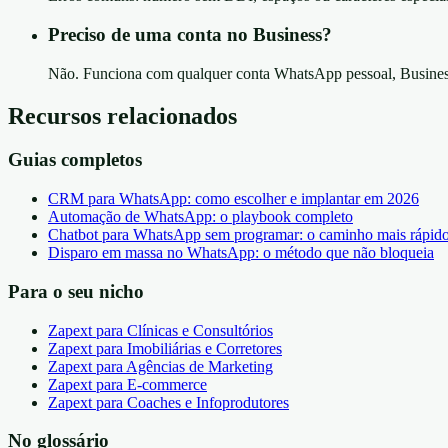
Preciso de uma conta no Business?
Não. Funciona com qualquer conta WhatsApp pessoal, Busines
Recursos relacionados
Guias completos
CRM para WhatsApp: como escolher e implantar em 2026
Automação de WhatsApp: o playbook completo
Chatbot para WhatsApp sem programar: o caminho mais rápid
Disparo em massa no WhatsApp: o método que não bloqueia
Para o seu nicho
Zapext para Clínicas e Consultórios
Zapext para Imobiliárias e Corretores
Zapext para Agências de Marketing
Zapext para E-commerce
Zapext para Coaches e Infoprodutores
No glossário