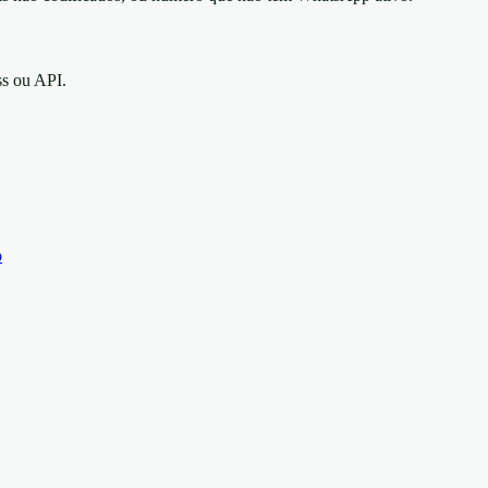
s ou API.
o