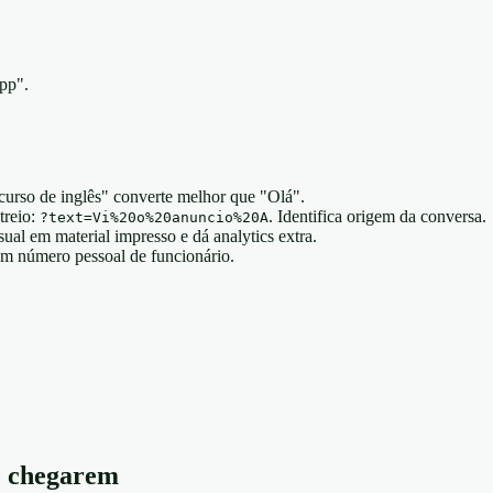
pp".
urso de inglês" converte melhor que "Olá".
treio:
. Identifica origem da conversa.
?text=Vi%20o%20anuncio%20A
al em material impresso e dá analytics extra.
um número pessoal de funcionário.
e chegarem