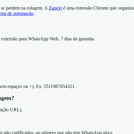
 se perdem na rolagem. A
Zapext
é uma extensão Chrome que organiza 
guia de automação
.
 extensão para WhatsApp Web. 7 dias de garantia.
sem espaços ou +). Ex: 5511987654321.
sagem?
icação URL).
is não codificados, ou número que não tem WhatsApp ativo.