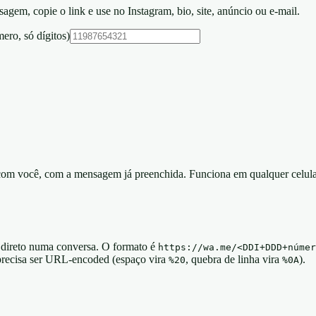
em, copie o link e use no Instagram, bio, site, anúncio ou e-mail.
o, só dígitos)
 com você, com a mensagem já preenchida. Funciona em qualquer celu
 direto numa conversa. O formato é
https://wa.me/<DDI+DDD+númer
 precisa ser URL-encoded (espaço vira
, quebra de linha vira
).
%20
%0A