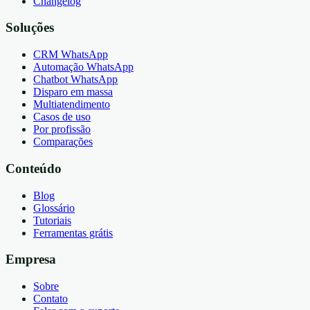
Changelog
Soluções
CRM WhatsApp
Automação WhatsApp
Chatbot WhatsApp
Disparo em massa
Multiatendimento
Casos de uso
Por profissão
Comparações
Conteúdo
Blog
Glossário
Tutoriais
Ferramentas grátis
Empresa
Sobre
Contato