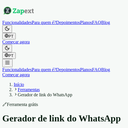
Funcionalidades
Para quem é?
Depoimentos
Planos
FAQ
Blog
PT
Começar agora
PT
Funcionalidades
Para quem é?
Depoimentos
Planos
FAQ
Blog
Começar agora
Início
Ferramentas
Gerador de link do WhatsApp
🔗
Ferramenta grátis
Gerador de link do WhatsApp