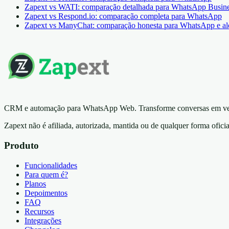
Zapext vs WATI: comparação detalhada para WhatsApp Busin
Zapext vs Respond.io: comparação completa para WhatsApp
Zapext vs ManyChat: comparação honesta para WhatsApp e a
CRM e automação para WhatsApp Web. Transforme conversas em vend
Zapext não é afiliada, autorizada, mantida ou de qualquer forma ofic
Produto
Funcionalidades
Para quem é?
Planos
Depoimentos
FAQ
Recursos
Integrações