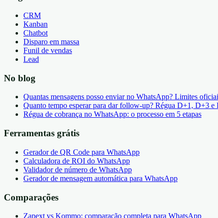
CRM
Kanban
Chatbot
Disparo em massa
Funil de vendas
Lead
No blog
Quantas mensagens posso enviar no WhatsApp? Limites oficia
Quanto tempo esperar para dar follow-up? Régua D+1, D+3 e
Régua de cobrança no WhatsApp: o processo em 5 etapas
Ferramentas grátis
Gerador de QR Code para WhatsApp
Calculadora de ROI do WhatsApp
Validador de número de WhatsApp
Gerador de mensagem automática para WhatsApp
Comparações
Zapext vs Kommo: comparação completa para WhatsApp