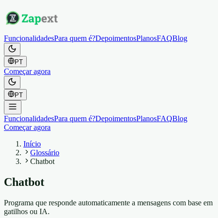
Funcionalidades
Para quem é?
Depoimentos
Planos
FAQ
Blog
PT
Começar agora
PT
Funcionalidades
Para quem é?
Depoimentos
Planos
FAQ
Blog
Começar agora
Início
Glossário
Chatbot
Chatbot
Programa que responde automaticamente a mensagens com base em
gatilhos ou IA.