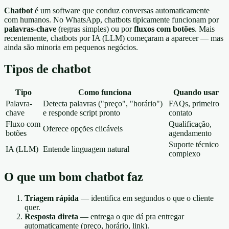
Chatbot
é um software que conduz conversas automaticamente
com humanos. No WhatsApp, chatbots tipicamente funcionam por
palavras-chave
(regras simples) ou por
fluxos com botões
. Mais
recentemente, chatbots por IA (LLM) começaram a aparecer — mas
ainda são minoria em pequenos negócios.
Tipos de chatbot
Tipo
Como funciona
Quando usar
Palavra-
Detecta palavras ("preço", "horário")
FAQs, primeiro
chave
e responde script pronto
contato
Fluxo com
Qualificação,
Oferece opções clicáveis
botões
agendamento
Suporte técnico
IA (LLM)
Entende linguagem natural
complexo
O que um bom chatbot faz
Triagem rápida
— identifica em segundos o que o cliente
quer.
Resposta direta
— entrega o que dá pra entregar
automaticamente (preço, horário, link).