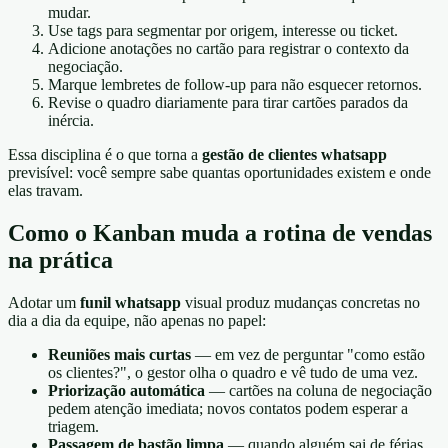
mudar.
Use tags para segmentar por origem, interesse ou ticket.
Adicione anotações no cartão para registrar o contexto da
negociação.
Marque lembretes de follow-up para não esquecer retornos.
Revise o quadro diariamente para tirar cartões parados da
inércia.
Essa disciplina é o que torna a
gestão de clientes whatsapp
previsível: você sempre sabe quantas oportunidades existem e onde
elas travam.
Como o Kanban muda a rotina de vendas
na prática
Adotar um
funil whatsapp
visual produz mudanças concretas no
dia a dia da equipe, não apenas no papel:
Reuniões mais curtas
— em vez de perguntar "como estão
os clientes?", o gestor olha o quadro e vê tudo de uma vez.
Priorização automática
— cartões na coluna de negociação
pedem atenção imediata; novos contatos podem esperar a
triagem.
Passagem de bastão limpa
— quando alguém sai de férias,