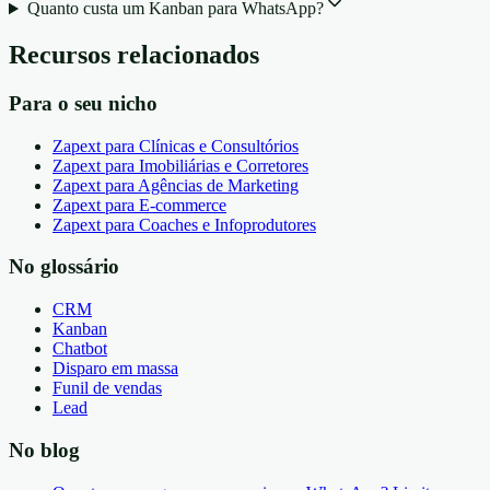
Quanto custa um Kanban para WhatsApp?
Recursos relacionados
Para o seu nicho
Zapext para Clínicas e Consultórios
Zapext para Imobiliárias e Corretores
Zapext para Agências de Marketing
Zapext para E-commerce
Zapext para Coaches e Infoprodutores
No glossário
CRM
Kanban
Chatbot
Disparo em massa
Funil de vendas
Lead
No blog