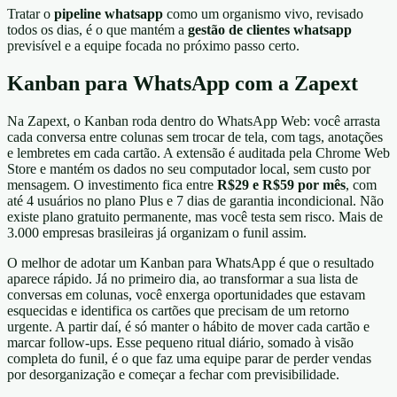
Tratar o
pipeline whatsapp
como um organismo vivo, revisado
todos os dias, é o que mantém a
gestão de clientes whatsapp
previsível e a equipe focada no próximo passo certo.
Kanban para WhatsApp com a Zapext
Na Zapext, o Kanban roda dentro do WhatsApp Web: você arrasta
cada conversa entre colunas sem trocar de tela, com tags, anotações
e lembretes em cada cartão. A extensão é auditada pela Chrome Web
Store e mantém os dados no seu computador local, sem custo por
mensagem. O investimento fica entre
R$29 e R$59 por mês
, com
até 4 usuários no plano Plus e 7 dias de garantia incondicional. Não
existe plano gratuito permanente, mas você testa sem risco. Mais de
3.000 empresas brasileiras já organizam o funil assim.
O melhor de adotar um Kanban para WhatsApp é que o resultado
aparece rápido. Já no primeiro dia, ao transformar a sua lista de
conversas em colunas, você enxerga oportunidades que estavam
esquecidas e identifica os cartões que precisam de um retorno
urgente. A partir daí, é só manter o hábito de mover cada cartão e
marcar follow-ups. Esse pequeno ritual diário, somado à visão
completa do funil, é o que faz uma equipe parar de perder vendas
por desorganização e começar a fechar com previsibilidade.