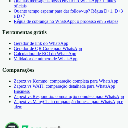
Quantas mensagens posso enviar no WhatsApp? Limites
oficiais
Quanto tempo esperar para dar follow-up? Régua D+1, D+3
e D+7
Régua de cobrança no WhatsApp: o processo em 5 etapas
Ferramentas grátis
Gerador de link do WhatsApp
Gerador de QR Code para WhatsApp
Calculadora de ROI do WhatsApp
Validador de número de WhatsApp
Comparações
Zapext vs Kommo: comparação completa para WhatsApp
Zapext vs WATI: comparação detalhada para WhatsApp
Business
Zapext vs Respond.io: comparação completa para WhatsApp
Zapext vs ManyChat: comparação honesta para WhatsApp e
além