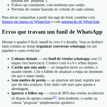
paradas em "proposta").
Follow-up consistente, com lembretes por cartão.
Previsão de vendas baseada no volume de cada coluna.
Para ativar campanhas a partir das tags do funil, combine com
disparo em massa no WhatsApp
e com
automação de WhatsApp
.
Erros que travam um funil de WhatsApp
Montar o quadro é fácil; mantê-lo vivo é o desafio. Veja os deslizes
mais comuns ao tentar
organizar conversas whatsapp
em um
pipeline e como evitá-los:
Colunas demais
— um
funil de vendas whatsapp
com 12
etapas vira burocracia. Comece com 4 a 6 e refine depois.
Cartão que não anda
— se ninguém move os cartões, o
quadro mente. Crie o hábito de atualizar a etapa no momento
em que o status muda.
Sem motivo de perda
— ao arquivar um lead, registre por
que ele não avançou. Esse dado vale ouro para ajustar a
abordagem.
Ignorar o follow-up
— cerca de 80% das vendas acontecem
[2]
só depois do quinto contato
. Sem lembrete, o cartão na
coluna "proposta" simplesmente apodrece.